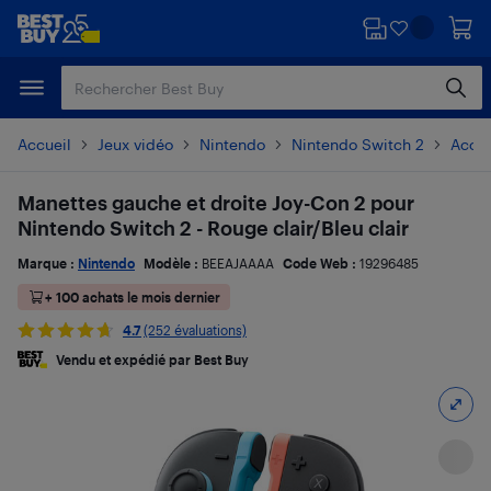
Passer
Passer
au
au
contenu
pied
principal
de
page
Accueil
Jeux vidéo
Nintendo
Nintendo Switch 2
Acces
Manettes gauche et droite Joy-Con 2 pour
Nintendo Switch 2 - Rouge clair/Bleu clair
Marque :
Nintendo
Modèle :
BEEAJAAAA
Code Web :
19296485
+ 100 achats le mois dernier
4.7
(252 évaluations)
Vendu et expédié par Best Buy