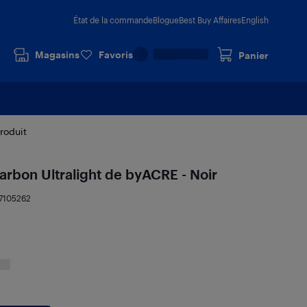
État de la commande
Blogue
Best Buy Affaires
English
Magasins
Favoris
Panier
produit
arbon Ultralight de byACRE - Noir
7105262