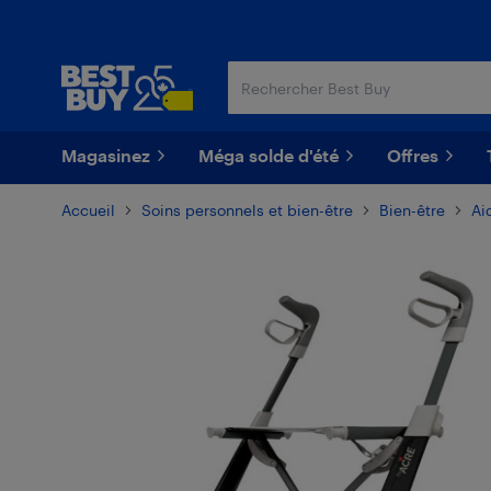
Passer
Passer
au
au
contenu
pied
principal
de
page
Magasinez
Méga solde d'été
Offres
Accueil
Soins personnels et bien-être
Bien-être
Ai