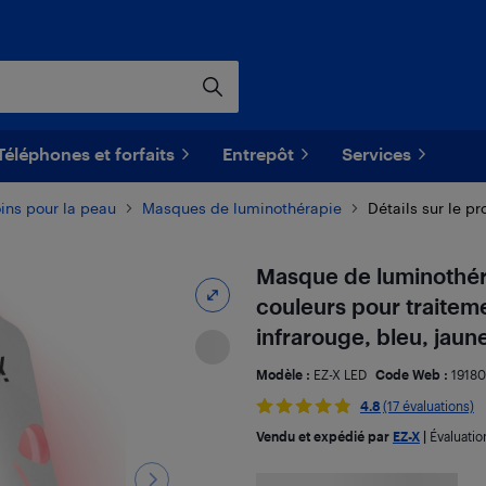
Téléphones et forfaits
Entrepôt
Services
ins pour la peau
Masques de luminothérapie
Détails sur le pr
Masque de luminothéra
couleurs pour traitemen
infrarouge, bleu, jaun
Modèle :
EZ-X LED
Code Web :
1918
4.8
(17 évaluations)
Vendu et expédié par
EZ-X
|
Évaluati