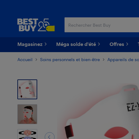
Passer
Passer
au
au
contenu
pied
principal
de
page
Magasinez
Méga solde d'été
Offres
Accueil
Soins personnels et bien-être
Appareils de so