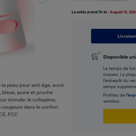
Le solde prend fin le :
August 13, 20
Livraiso
Disponible un
Le temps de livr
trouvez. La plup
l’entrepôt du ve
 la peau pour anti-âge, acné
temps supplémen
, bleue, jaune et proche
Profitez de
l'exp
ur stimuler le collagène,
vendeur.
es rougeurs dans le confort
 CE, FCC