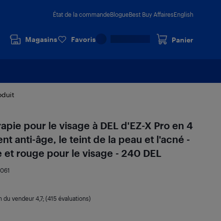
État de la commande
Blogue
Best Buy Affaires
English
Magasins
Favoris
Panier
oduit
pie pour le visage à DEL d'EZ-X Pro en 4
t anti-âge, le teint de la peau et l'acné -
e et rouge pour le visage - 240 DEL
0061
on du vendeur
4,7
; (415 évaluations)