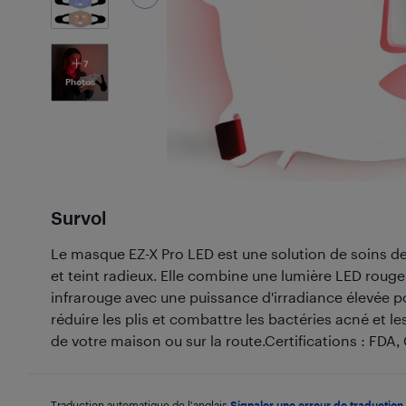
7
Photos
Survol
Le masque EZ-X Pro LED est une solution de soins de
et teint radieux. Elle combine une lumière LED rouge
infrarouge avec une puissance d'irradiance élevée po
réduire les plis et combattre les bactéries acné et l
de votre maison ou sur la route.Certifications : FDA,
Traduction automatique de l'anglais.
Signaler une erreur de traduction