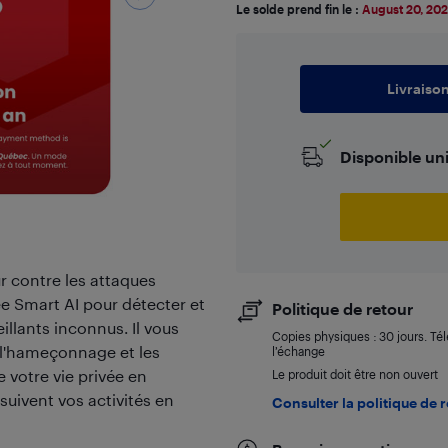
Le solde prend fin le :
August 20, 20
Livraiso
Disponible un
r contre les attaques
fee Smart AI pour détecter et
Politique de retour
illants inconnus. Il vous
Copies physiques : 30 jours. Té
r l'hameçonnage et les
l’échange
e votre vie privée en
Le produit doit être non ouvert
suivent vos activités en
Consulter la politique de 