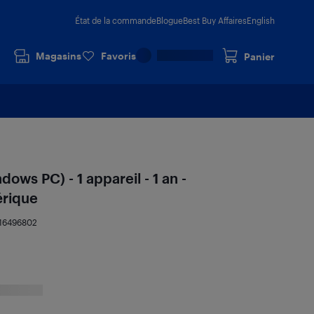
État de la commande
Blogue
Best Buy Affaires
English
Magasins
Favoris
Panier
ows PC) - 1 appareil - 1 an -
rique
16496802