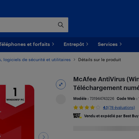
Téléphones et forfaits
Entrepôt
Services
, logiciels de sécurité et utilitaires
Détails sur le produit
McAfee AntiVirus (Wind
Téléchargement numé
Modèle :
731944743226
Code Web :
4.1
(78 évaluations)
Vendu et expédié par Best Buy