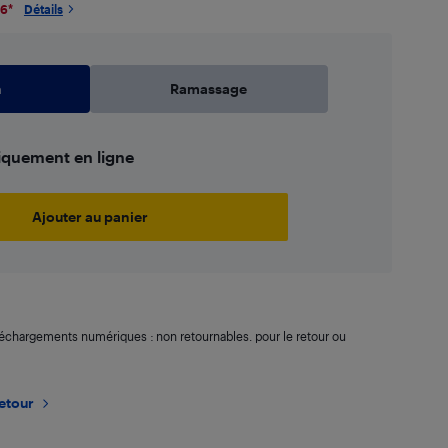
26
*
Détails
n
Ramassage
iquement en ligne
Ajouter au panier
léchargements numériques : non retournables. pour le retour ou
retour