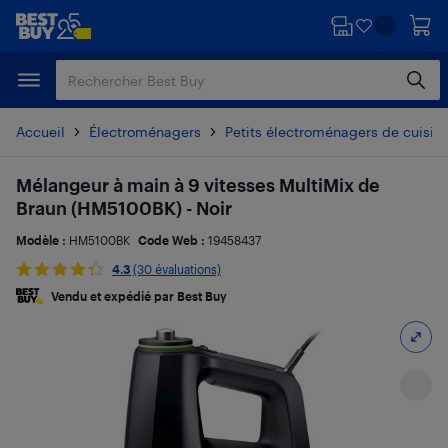
Passer
Passer
au
au
contenu
pied
principal
de
page
Accueil
Électroménagers
Petits électroménagers de cuisin
Mélangeur à main à 9 vitesses MultiMix de
Braun (HM5100BK) - Noir
Modèle :
HM5100BK
Code Web :
19458437
4.3
(30 évaluations)
Vendu et expédié par Best Buy