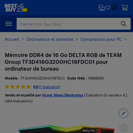
Passer
Passer
au
au
contenu
pied
principal
de
page
Accueil
Ordinateurs et tablettes
Composants pour PC
Mé
Mémoire DDR4 de 16 Go DELTA RGB de TEAM
Group TF3D416G3200HC16FDC01 pour
ordinateur de bureau
Modèle :
TF3D416G3200HC16FDC0
Code Web :
19866695
5.0
(1 évaluation)
Vendu et expédié par
Hyper Mega Electronics
|
Évaluation du vendeur
4,7
;
(484 évaluations)