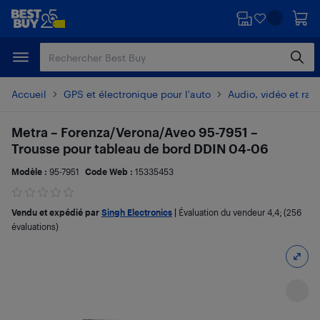
Passer
Passer
au
au
contenu
pied
principal
de
page
Accueil
GPS et électronique pour l'auto
Audio, vidéo et radi
Metra – Forenza/Verona/Aveo 95-7951 –
Trousse pour tableau de bord DDIN 04-06
Modèle :
95-7951
Code Web :
15335453
Vendu et expédié par
Singh Electronics
|
Évaluation du vendeur
4,4
; (256
évaluations)