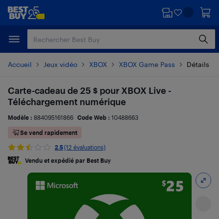
Passer
Passer
au
au
contenu
pied
principal
de
page
Accueil
Jeux vidéo
XBOX
XBOX Game Pass
Détails su
Carte-cadeau de 25 $ pour XBOX Live -
Téléchargement numérique
Modèle :
884095161866
Code Web :
10488663
Se vend rapidement
2.5
(12 évaluations)
Vendu et expédié par Best Buy