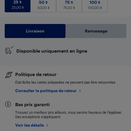
25 $
25,00
$
25 $
50 $
50,00
$
75 $
75,00
$
100 $
100,00
$
50 $
75 $
100 $
25,00
$
50,00
$
75,00
$
100,00
$
Livraison
Ramassage
Disponible uniquement en ligne
Politique de retour
État Boîte les cartes prépayées ne peuvent pas être retournées
Consulter la politique de retour
Bas prix garanti
Trouvez un meilleur prix ailleurs, nous serons heureux de l’égaliser.
Des exceptions s’appliquent.
Voir les détails