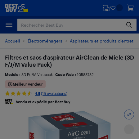
Passer
Passer
au
au
contenu
pied
principal
de
page
Accueil
Électroménagers
Aspirateurs et produits d'entretie
Filtres et sacs d'aspirateur AirClean de Miele (3D
F/J/M Value Pack)
Modèle :
3D F/J/M Valupack
Code Web :
10588732
Meilleur vendeur
4.5
(15 évaluations)
Vendu et expédié par Best Buy