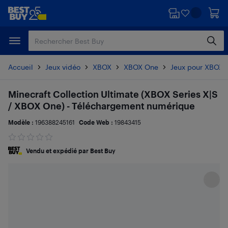
Passer
Passer
au
au
contenu
pied
principal
de
page
Accueil
Jeux vidéo
XBOX
XBOX One
Jeux pour XBOX 
Minecraft Collection Ultimate (XBOX Series X|S
/ XBOX One) - Téléchargement numérique
Modèle :
196388245161
Code Web :
19843415
Vendu et expédié par Best Buy