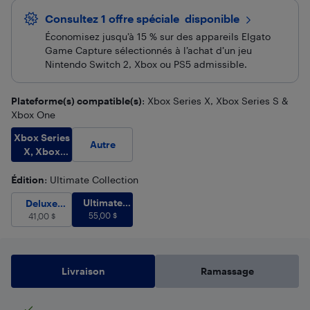
Consultez 1 offre spéciale
 disponible
Économisez jusqu’à 15 % sur des appareils Elgato
Game Capture sélectionnés à l’achat d’un jeu
Nintendo Switch 2, Xbox ou PS5 admissible.
Plateforme(s) compatible(s)
: Xbox Series X, Xbox Series S &
Xbox One
Xbox Series
Autre
X, Xbox
Series S &
Xbox One
Édition
: Ultimate Collection
Ultimate Collection
55,00
$
Deluxe Collection
Ultimate
41,00
$
Deluxe
Collection
55,00
$
Collection
41,00
$
Livraison
Ramassage