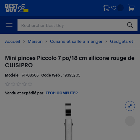
Passer
Passer
au
au
contenu
pied
principal
de
page
Accueil
Maison
Cuisine et salle à manger
Gadgets et ust
Mini pinces Piccolo 7 po/18 cm silicone rouge de
CUISIPRO
Modèle :
74708505
Code Web :
19395205
Vendu et expédié par
ITECH COMPUTER