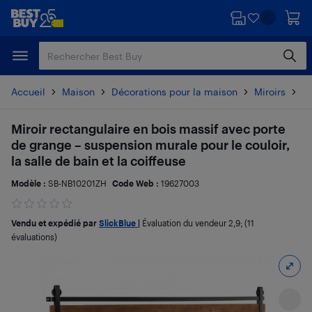
Passer
Passer
au
au
contenu
pied
principal
de
page
Accueil
Maison
Décorations pour la maison
Miroirs
Dé
Miroir rectangulaire en bois massif avec porte
de grange – suspension murale pour le couloir,
la salle de bain et la coiffeuse
Modèle :
SB-NB10201ZH
Code Web :
19627003
Vendu et expédié par
SlickBlue
|
Évaluation du vendeur
2,9
; (11
évaluations)