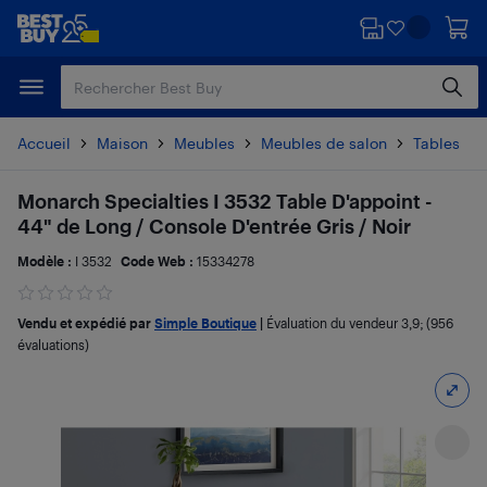
Passer
Passer
au
au
contenu
pied
principal
de
page
Accueil
Maison
Meubles
Meubles de salon
Tables
Monarch Specialties I 3532 Table D'appoint -
44" de Long / Console D'entrée Gris / Noir
Modèle :
I 3532
Code Web :
15334278
Vendu et expédié par
Simple Boutique
|
Évaluation du vendeur
3,9
; (956
évaluations)