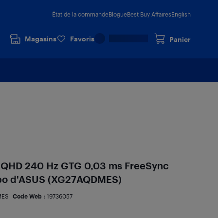
État de la commande
Blogue
Best Buy Affaires
English
Magasins
Favoris
Panier
O QHD 240 Hz GTG 0,03 ms FreeSync
 po d'ASUS (XG27AQDMES)
MES
Code Web :
19736057