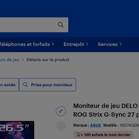
Téléphones et forfaits
Entrepôt
Services
urs de jeu
Détails sur le produit
en solde
Prise pour moniteur
Moniteur de jeu DEL
ROG Strix G-Sync 27
Marque :
ASUS
Modèle :
XG27AQD
+ 100 achats le mois dernier