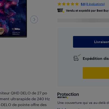
5.0
(8 évaluations)
Vendu et expédié par Best Buy
Livraiso
Expédition di
oniteur QHD DELO de 27 po
sement ultrarapide de 240 Hz
Une couverture qui va au-delà de
DELO de pointe offre des