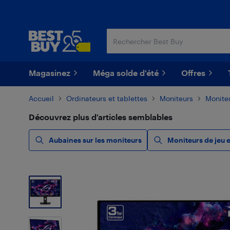
Passer
Passer
au
au
contenu
pied
principal
de
page
Magasinez
Méga solde d'été
Offres
Accueil
Ordinateurs et tablettes
Moniteurs
Monite
Découvrez plus d’articles semblables
Aubaines sur les moniteurs
Moniteurs de jeu 