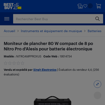
Passer
Passer
au
au
contenu
pied
principal
de
page
Accueil
Instruments et équipement de musique
Batteries, 
Moniteur de plancher 80 W compact de 8 po
Nitro Pro d'Alesis pour batterie électronique
Modèle :
NITROAMPPROXUS
Code Web :
19514734
Vendu et expédié par
Singh Electronics
|
Évaluation du vendeur
4,4
; (256
évaluations)