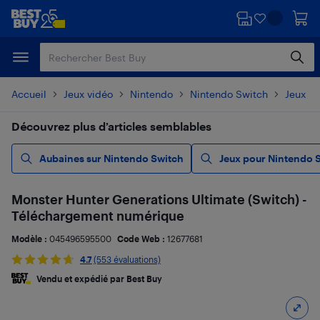
Passer
Passer
au
au
contenu
pied
principal
de
page
Accueil
Jeux vidéo
Nintendo
Nintendo Switch
Jeux p
Découvrez plus d’articles semblables
Aubaines sur Nintendo Switch
Jeux pour Nintendo 
Monster Hunter Generations Ultimate (Switch) -
Téléchargement numérique
Modèle :
045496595500
Code Web :
12677681
4.7
(553 évaluations)
Vendu et expédié par Best Buy