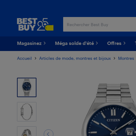
Passer
Passer
au
au
contenu
pied
principal
de
page
Magasinez
Méga solde d'été
Offres
Accueil
Articles de mode, montres et bijoux
Montres