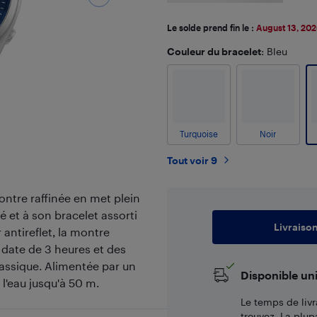
Le solde prend fin le :
August 13, 20
Couleur du bracelet
: Bleu
Turquoise
Noir
Tout voir 9
ontre raffinée en met plein
é et à son bracelet assorti
Livraiso
 antireflet, la montre
e date de 3 heures et des
lassique. Alimentée par un
Disponible un
l'eau jusqu'à 50 m.
Le temps de livr
trouvez. La plup