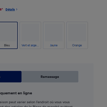
26
*
Détails
Bleu
Vert et argenté
Jaune
Orange
n
Ramassage
iquement en ligne
aison peut varier selon l'endroit où vous vous
art des articles de la Place de marché quittent