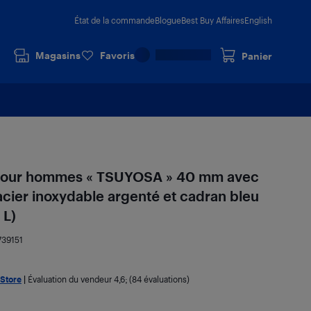
État de la commande
Blogue
Best Buy Affaires
English
Magasins
Favoris
Panier
pour hommes « TSUYOSA » 40 mm avec
 acier inoxydable argenté et cadran bleu
 L)
739151
 Store
|
Évaluation du vendeur
4,6
; (84 évaluations)