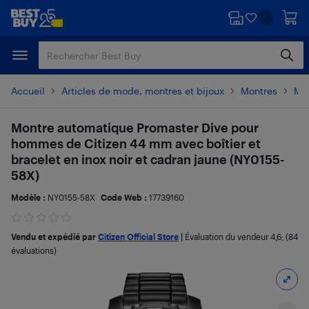
Passer
Passer
au
au
contenu
pied
principal
de
page
Accueil
Articles de mode, montres et bijoux
Montres
Mo
Montre automatique Promaster Dive pour
hommes de Citizen 44 mm avec boîtier et
bracelet en inox noir et cadran jaune (NY0155-
58X)
Modèle :
NY0155-58X
Code Web :
17739160
Vendu et expédié par
Citizen Official Store
|
Évaluation du vendeur
4,6
; (84
évaluations)