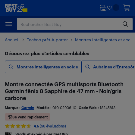
Passer
Passer
au
au
contenu
pied
principal
de
page
Accueil
Techno prêt-à-porter
Montres intelligentes et acces
Découvrez plus d’articles semblables
Montres intelligentes en solde
Aubaines d'Entrepôt
Montre connectée GPS multisports Bluetooth
Garmin fēnix 8 Sapphire de 47 mm - Noir/gris
carbone
Marque :
Garmin
Modèle :
010-02906-10
Code Web :
18245813
Se vend rapidement
4.6
(98 évaluations)
Vendu et expédié par Best Buy