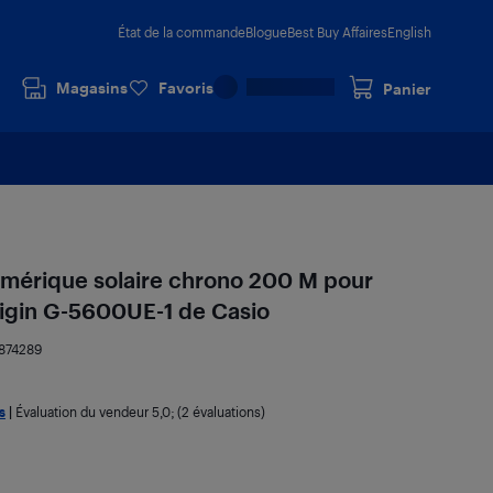
État de la commande
Blogue
Best Buy Affaires
English
Magasins
Favoris
Panier
mérique solaire chrono 200 M pour
in G-5600UE-1 de Casio
874289
s
|
Évaluation du vendeur
5,0
; (2 évaluations)