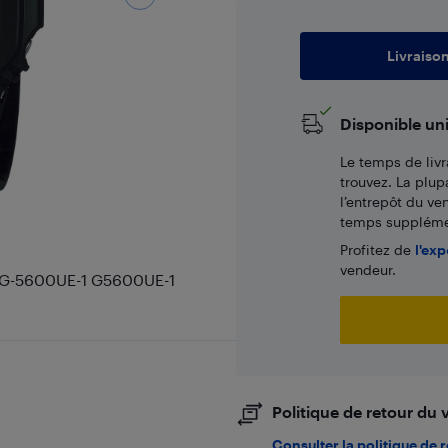
Livraiso
Disponible un
Le temps de livr
trouvez. La plup
l’entrepôt du ve
temps supplémen
Profitez de
l'exp
vendeur.
e G-5600UE-1 G5600UE-1
Politique de retour du
Consulter la politique de 