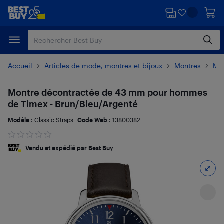
Passer
Passer
au
au
contenu
pied
principal
de
page
Accueil
Articles de mode, montres et bijoux
Montres
Mo
Montre décontractée de 43 mm pour hommes
de Timex - Brun/Bleu/Argenté
Modèle :
Classic Straps
Code Web :
13800382
Vendu et expédié par Best Buy