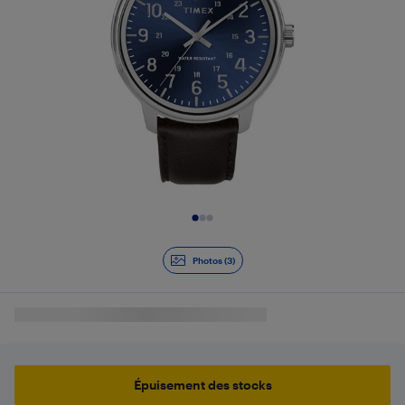
Diapositive 1 de 3
Photos (3)
Épuisement des stocks