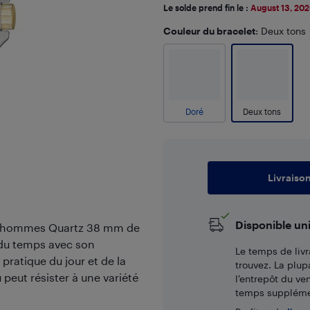
Le solde prend fin le :
August 13, 20
Couleur du bracelet
: Deux tons
Doré
Deux tons
Livraiso
Disponible un
ur hommes Quartz 38 mm de
 du temps avec son
Le temps de livr
pratique du jour et de la
trouvez. La plup
 peut résister à une variété
l’entrepôt du ve
temps supplémen