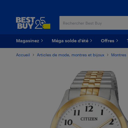
Passer
Passer
au
au
contenu
pied
principal
de
page
Magasinez
Méga solde d'été
Offres
Accueil
Articles de mode, montres et bijoux
Montres