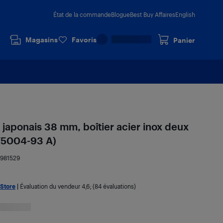
État de la commande
Blogue
Best Buy Affaires
English
Magasins
Favoris
Panier
aponais 38 mm, boîtier acier inox deux
BF5004-93 A)
7981529
 Store
|
Évaluation du vendeur
4,6
; (84 évaluations)