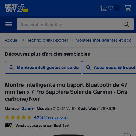
Passer
Passer
au
au
contenu
pied
principal
de
page
Accueil
Techno prêt-à-porter
Montres intelligentes et acces
Découvrez plus d’articles semblables
Montres intelligentes en solde
Aubaines d'Entrepôt
Montre intelligente multisport Bluetooth de 47
mm fēnix 7 Pro Sapphire Solar de Garmin - Gris
carbone/Noir
Marque :
Garmin
Modèle :
010-02777-10
Code Web :
17108629
4.7
(477 évaluations)
Vendu et expédié par Best Buy