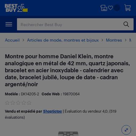
Passer
Passer
au
au
contenu
pied
principal
de
page
Accueil
Articles de mode, montres et bijoux
Montres
Mo
Montre pour homme Daniel Klein, montre
analogique en métal de 42 mm, quartz japonais,
bracelet en acier inoxydable - calendrier avec
date, bracelet jubilé, loupe de date - cadran
argenté/noir
Modèle :
DK14205-2
Code Web :
19870064
Vendu et expédié par
Shoptictoc
|
Évaluation du vendeur
4,0
; (519
évaluations)