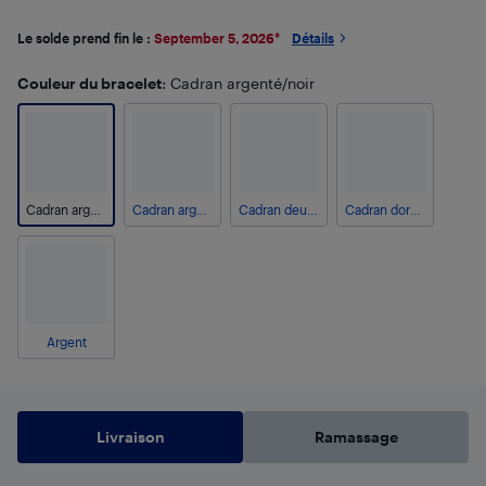
Le solde prend fin le :
September 5, 2026
*
Détails
Couleur du bracelet
: Cadran argenté/noir
Cadran argenté/noir
Cadran argenté/bleu
Cadran deux tons/vert
Cadran doré/noir
Argent
Livraison
Ramassage