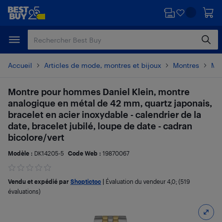
Passer
Passer
au
au
contenu
pied
principal
de
page
Accueil
Articles de mode, montres et bijoux
Montres
Mo
Montre pour hommes Daniel Klein, montre
analogique en métal de 42 mm, quartz japonais,
bracelet en acier inoxydable - calendrier de la
date, bracelet jubilé, loupe de date - cadran
bicolore/vert
Modèle :
DK14205-5
Code Web :
19870067
Vendu et expédié par
Shoptictoc
|
Évaluation du vendeur
4,0
; (519
évaluations)