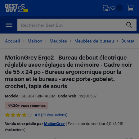
Passer
Passer
au
au
contenu
pied
principal
de
page
Accueil
Maison
Meubles
Meubles de bureau
Bureaux 
MotionGrey Ergo2 - Bureau debout électrique
réglable avec réglages de mémoire - Cadre noir
de 55 x 24 po - Bureau ergonomique pour la
maison et le bureau - avec porte-gobelet,
crochet, tapis de souris
Modèle :
SD-BK-TT-BK-140CM
Code Web :
19200537
30+ vues récentes
4.2
(31 évaluations)
Vendu et expédié par
MotionGrey
|
Évaluation du vendeur
4,0
; (3 261
évaluations)