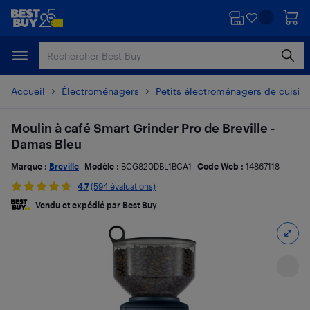
Passer
Passer
au
au
contenu
pied
principal
de
page
Accueil
Électroménagers
Petits électroménagers de cuisin
Moulin à café Smart Grinder Pro de Breville -
Damas Bleu
Marque :
Breville
Modèle :
BCG820DBL1BCA1
Code Web :
14867118
4.7
(594 évaluations)
Vendu et expédié par Best Buy