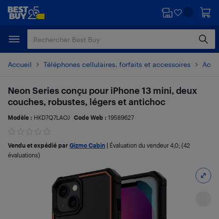
Passer
Passer
au
au
contenu
pied
principal
de
page
Accueil
Téléphones cellulaires, forfaits et accessoires
Acces
Neon Series conçu pour iPhone 13 mini, deux
couches, robustes, légers et antichoc
Modèle :
HKD7Q7LAOJ
Code Web :
19589627
Vendu et expédié par
Gizmo Cabin
|
Évaluation du vendeur
4,0
; (42
évaluations)