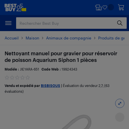
Passer
Passer
au
au
contenu
pied
principal
de
page
Accueil
Maison
Animaux de compagnie
Produits de ges
Nettoyant manuel pour gravier pour réservoir
de poisson Aquarium Siphon 1 pièces
Modèle :
JIEYARA-651
Code Web :
19924343
Vendu et expédié par
BISBISOUS
|
Évaluation du vendeur
2,7
; (63
évaluations)