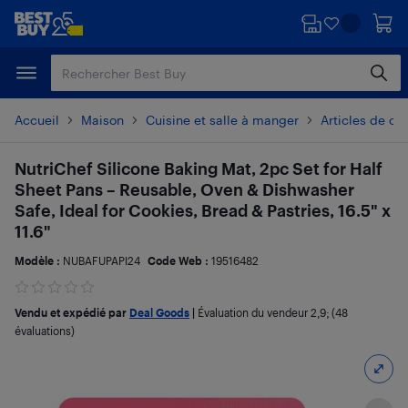
Passer
Passer
au
au
contenu
pied
principal
de
page
Accueil
Maison
Cuisine et salle à manger
Articles de cu
NutriChef Silicone Baking Mat, 2pc Set for Half
Sheet Pans – Reusable, Oven & Dishwasher
Safe, Ideal for Cookies, Bread & Pastries, 16.5" x
11.6"
Modèle :
NUBAFUPAPI24
Code Web :
19516482
Vendu et expédié par
Deal Goods
|
Évaluation du vendeur
2,9
; (48
évaluations)