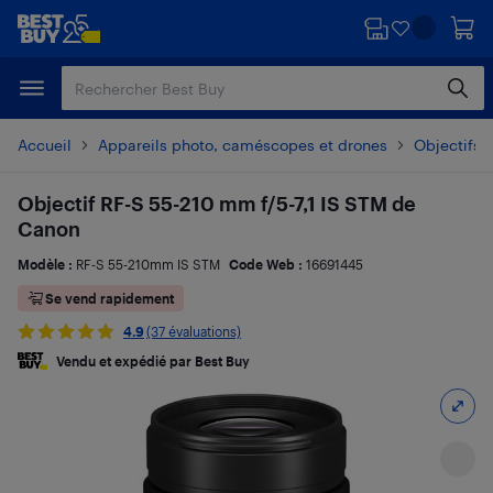
Passer
Passer
au
au
contenu
pied
principal
de
page
Accueil
Appareils photo, caméscopes et drones
Objectifs
Objectif RF-S 55-210 mm f/5-7,1 IS STM de
Canon
Modèle :
RF-S 55-210mm IS STM
Code Web :
16691445
Se vend rapidement
4.9
(37 évaluations)
Vendu et expédié par Best Buy