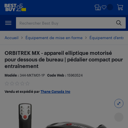
Passer
Passer
au
au
contenu
pied
principal
de
page
Accueil
Équipement de mise en forme
Équipement d'entraî
ORBITREK MX - appareil elliptique motorisé
pour dessous de bureau | pédalier compact pour
entraînement
Modèle :
344-MKTM01-1P
Code Web :
15963524
Vendu et expédié par
Thane Canada Inc