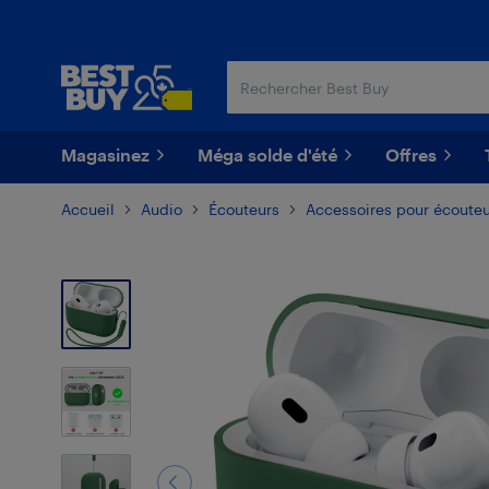
Passer
Passer
au
au
contenu
pied
principal
de
page
Magasinez
Méga solde d'été
Offres
Accueil
Audio
Écouteurs
Accessoires pour écouteu