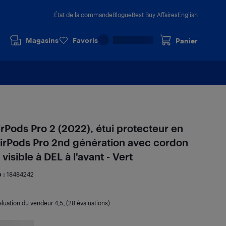
État de la commande
Blogue
Best Buy Affaires
English
Magasins
Favoris
Panier
Pods Pro 2 (2022), étui protecteur en
 AirPods Pro 2nd génération avec cordon
visible à DEL à l'avant - Vert
 :
18484242
aluation du vendeur
4,5
; (28 évaluations)