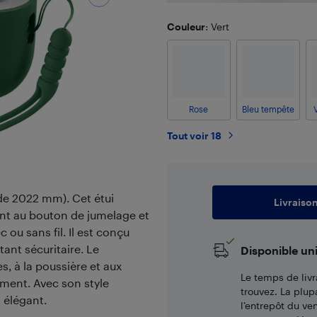
Couleur
: Vert
Rose
Bleu tempête
Tout voir 18
 de 2022 mm). Cet étui
Livraiso
nt au bouton de jumelage et
 ou sans fil. Il est conçu
tant sécuritaire. Le
Disponible un
s, à la poussière et aux
Le temps de livr
ement. Avec son style
trouvez. La plup
t élégant.
l’entrepôt du ve