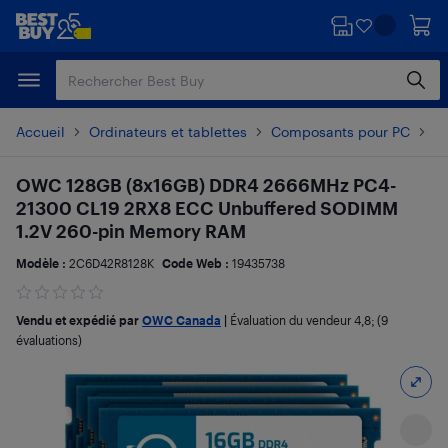
Passer
Passer
au
au
contenu
pied
principal
de
page
Accueil
Ordinateurs et tablettes
Composants pour PC
Mé
OWC 128GB (8x16GB) DDR4 2666MHz PC4-
21300 CL19 2RX8 ECC Unbuffered SODIMM
1.2V 260-pin Memory RAM
Modèle :
2C6D42R8128K
Code Web :
19435738
Vendu et expédié par
OWC Canada
|
Évaluation du vendeur
4,8
; (9
évaluations)