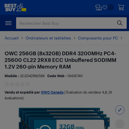
Passer
Passer
au
au
contenu
pied
principal
de
page
Accueil
Ordinateurs et tablettes
Composants pour PC
Mé
OWC 256GB (8x32GB) DDR4 3200MHz PC4-
25600 CL22 2RX8 ECC Unbuffered SODIMM
1.2V 260-pin Memory RAM
Modèle :
3C2D42R8256K
Code Web :
19435740
Vendu et expédié par
OWC Canada
|
Évaluation du vendeur
4,8
; (9
évaluations)