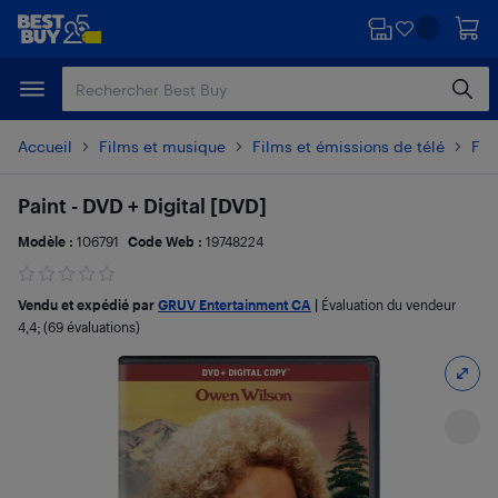
Passer
Passer
au
au
contenu
pied
principal
de
page
Accueil
Films et musique
Films et émissions de télé
Fil
Paint - DVD + Digital [DVD]
Modèle :
106791
Code Web :
19748224
Vendu et expédié par
GRUV Entertainment CA
|
Évaluation du vendeur
4,4
; (69 évaluations)