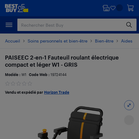
Passer
Passer
au
au
contenu
pied
principal
de
page
Accueil
Soins personnels et bien-être
Bien-être
Aides à 
PAISEEC 2-en-1 Fauteuil roulant électrique
compact et léger W1 - GRIS
Modèle :
W1
Code Web :
19724144
Vendu et expédié par
Horizon Trade