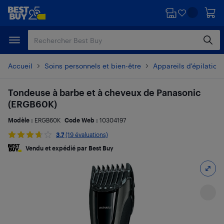
Passer
Passer
au
au
contenu
pied
principal
de
page
Accueil
Soins personnels et bien-être
Appareils d'épilation
Tondeuse à barbe et à cheveux de Panasonic
(ERGB60K)
Modèle :
ERGB60K
Code Web :
10304197
3.7
(19 évaluations)
Vendu et expédié par Best Buy