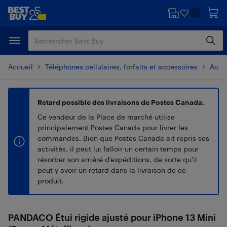
Passer
Passer
au
au
contenu
pied
principal
de
page
Accueil
Téléphones cellulaires, forfaits et accessoires
Acces
Retard possible des livraisons de Postes Canada.
Ce vendeur de la Place de marché utilise
principalement Postes Canada pour livrer les
commandes. Bien que Postes Canada ait repris ses
activités, il peut lui falloir un certain temps pour
résorber son arriéré d’expéditions, de sorte qu’il
peut y avoir un retard dans la livraison de ce
produit.
PANDACO Étui rigide ajusté pour iPhone 13 Mini