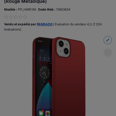
(Rouge Métallique)
Modèle :
PPI_HMR13M
Code Web :
15853834
Vendu et expédié par
PANDACO
|
Évaluation du vendeur
4,3
; (1 024
évaluations)