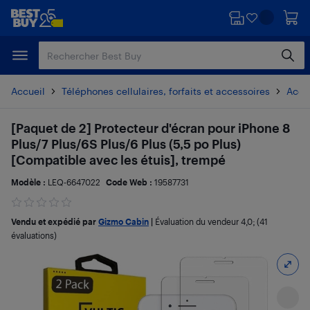
Passer
Passer
au
au
contenu
pied
principal
de
page
Accueil
Téléphones cellulaires, forfaits et accessoires
Acces
[Paquet de 2] Protecteur d'écran pour iPhone 8
Plus/7 Plus/6S Plus/6 Plus (5,5 po Plus)
[Compatible avec les étuis], trempé
Modèle :
LEQ-6647022
Code Web :
19587731
Vendu et expédié par
Gizmo Cabin
|
Évaluation du vendeur
4,0
; (41
évaluations)