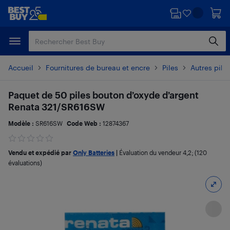
Passer
Passer
au
au
contenu
pied
principal
de
page
Accueil
Fournitures de bureau et encre
Piles
Autres pile
Paquet de 50 piles bouton d’oxyde d’argent
Renata 321/SR616SW
Modèle :
SR616SW
Code Web :
12874367
Vendu et expédié par
Only Batteries
|
Évaluation du vendeur
4,2
; (120
évaluations)