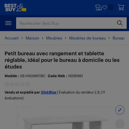
Passer
Passer
au
au
contenu
pied
principal
de
page
Accueil
Maison
Meubles
Meubles de bureau
Bureaux 
Petit bureau avec rangement et tablette
réglable, idéal pour le bureau à domicile ou les
études
Modèle :
SB-HW28601BC
Code Web :
19395861
Vendu et expédié par
SlickBlue
|
Évaluation du vendeur
2,9
; (11
évaluations)