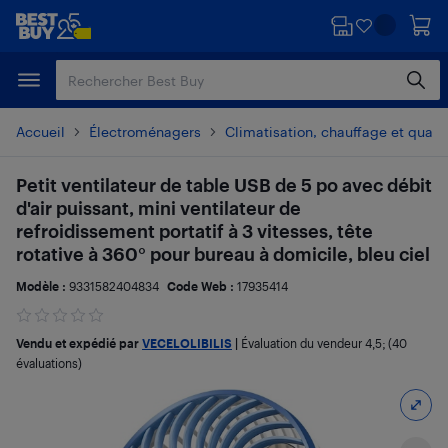
Passer
Passer
au
au
contenu
pied
principal
de
page
Accueil
Électroménagers
Climatisation, chauffage et qualité
Petit ventilateur de table USB de 5 po avec débit
d'air puissant, mini ventilateur de
refroidissement portatif à 3 vitesses, tête
rotative à 360° pour bureau à domicile, bleu ciel
Modèle :
9331582404834
Code Web :
17935414
Vendu et expédié par
VECELOLIBILIS
|
Évaluation du vendeur
4,5
; (40
évaluations)