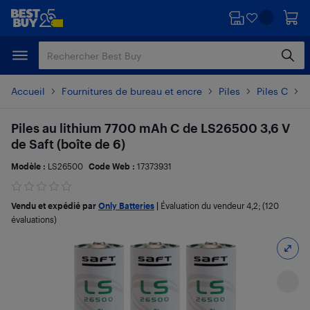
Passer
Passer
au
au
contenu
pied
principal
de
page
Accueil
Fournitures de bureau et encre
Piles
Piles C
D
Piles au lithium 7700 mAh C de LS26500 3,6 V
de Saft (boîte de 6)
Modèle :
LS26500
Code Web :
17373931
Vendu et expédié par
Only Batteries
|
Évaluation du vendeur
4,2
; (120
évaluations)