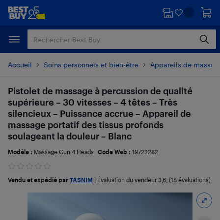
Passer
Passer
au
au
contenu
pied
principal
de
page
Accueil
Soins personnels et bien-être
Appareils de massag
Pistolet de massage à percussion de qualité
supérieure – 30 vitesses – 4 têtes – Très
silencieux – Puissance accrue – Appareil de
massage portatif des tissus profonds
soulageant la douleur – Blanc
Modèle :
Massage Gun 4 Heads
Code Web :
19722282
Vendu et expédié par
TASNIM
|
Évaluation du vendeur
3,6
; (18 évaluations)