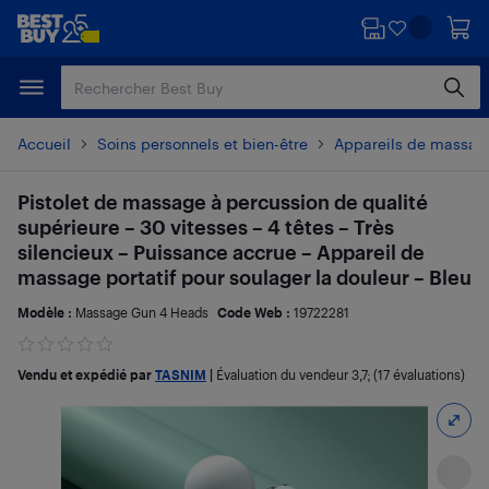
Passer
Passer
au
au
contenu
pied
principal
de
page
Accueil
Soins personnels et bien-être
Appareils de massag
Pistolet de massage à percussion de qualité
supérieure – 30 vitesses – 4 têtes – Très
silencieux – Puissance accrue – Appareil de
massage portatif pour soulager la douleur – Bleu
Modèle :
Massage Gun 4 Heads
Code Web :
19722281
Vendu et expédié par
TASNIM
|
Évaluation du vendeur
3,7
; (17 évaluations)