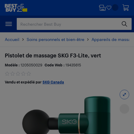
Passer
Passer
au
au
contenu
pied
principal
de
page
Accueil
Soins personnels et bien-être
Appareils de massag
Pistolet de massage SKG F3-Lite, vert
Modèle :
1205050029
Code Web :
19435615
Vendu et expédié par
SKG Canada