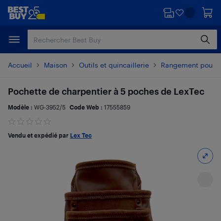
Passer
Passer
au
au
contenu
pied
principal
de
page
Accueil
Maison
Outils et quincaillerie
Rangement pour ou
Pochette de charpentier à 5 poches de LexTec
Modèle :
WG-3952/5
Code Web :
17555859
Vendu et expédié par
Lex Tec