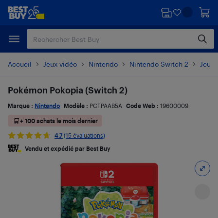
Passer
Passer
au
au
contenu
pied
principal
de
page
Accueil
Jeux vidéo
Nintendo
Nintendo Switch 2
Jeux 
Pokémon Pokopia (Switch 2)
Marque :
Nintendo
Modèle :
PCTPAAB5A
Code Web :
19600009
+ 100 achats le mois dernier
4.7
(15 évaluations)
Vendu et expédié par Best Buy