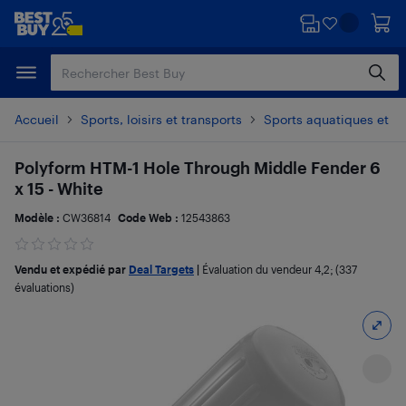
Passer
Passer
au
au
contenu
pied
principal
de
page
Accueil
Sports, loisirs et transports
Sports aquatiques et na
Polyform HTM-1 Hole Through Middle Fender 6
x 15 - White
Modèle :
CW36814
Code Web :
12543863
Vendu et expédié par
Deal Targets
|
Évaluation du vendeur
4,2
; (337
évaluations)